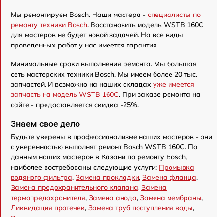
Мы ремонтируем Bosch. Наши мастера -
специалисты по
ремонту техники Bosch
. Восстановить модель WSTB 160C
для мастеров не будет новой задачей. На все виды
проведенных работ у нас имеется гарантия.
Минимальные сроки выполнения ремонта. Мы большая
сеть мастерских техники Bosch. Мы имеем более 20 тыс.
запчастей. И возможно на наших складах
уже имеется
запчасть на модель WSTB 160C
. При заказе ремонта на
сайте - предоставляется скидка -25%.
Знаем свое дело
Будьте уверены в профессионализме наших мастеров - они
с уверенностью выполнят ремонт Bosch WSTB 160C. По
данным наших мастеров в Казани по ремонту Bosch,
наиболее востребованы следующие услуги:
Промывка
водяного фильтра
,
Замена прокладки
,
Замена фланца
,
Замена предохранительного клапана
,
Замена
термопредохранителя
,
Замена анода
,
Замена мембраны
,
Ликвидация протечек
,
Замена труб поступления воды
,