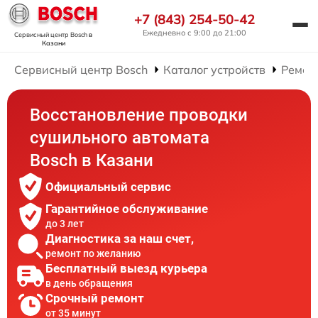
+7 (843) 254-50-42
Ежедневно с 9:00 до 21:00
Сервисный центр Bosch
в
Казани
Сервисный центр Bosch
Каталог устройств
Ремон
Восстановление проводки
сушильного автомата
Bosch в Казани
Официальный сервис
Гарантийное обслуживание
до 3 лет
Диагностика за наш счет,
ремонт по желанию
Бесплатный выезд курьера
в день обращения
Срочный ремонт
от 35 минут