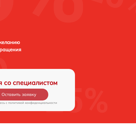
и
 желанию
бращения
я со специалистом
Оставить заявку
есь c
политикой конфиденциальности