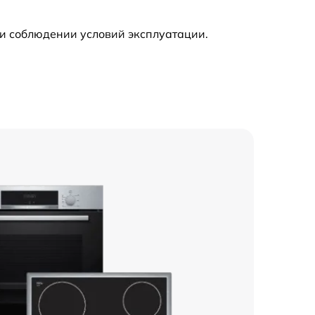
1550 р
и соблюдении условий эксплуатации.
1550 р
750 р
1800 р
750 р
1550 р
1250 р
1250 р