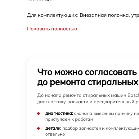
машины Bosch
Для комплектующих: Внезапная поломка, утр
Замена прессостата стиральной машины
Bosch
Показать полностью
Замена заливного шланга стиральной
машины Bosch
Замена мотора стиральной машины Bosch
Что можно согласовать
Ремонт или замена дозатора моющих
средств стиральной машины Bosch
до ремонта стиральны
Замена шкива барабана стиральной
машины Bosch
До начала ремонта стиральных машин Bosch
диагностику, запчасти и предварительный р
Ремонт или замена патрубка стиральной
машины Bosch
диагностика:
сначала выясняем причину по
приступаем к работам
Замена жгута электропроводки стиральной
машины Bosch
детали:
подбор запчастей и комплектующих
отдельно
Замена сетевого фильтра стиральной