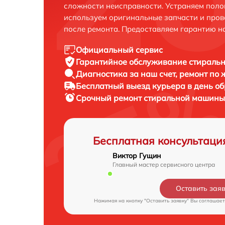
сложности неисправности. Устраняем поло
используем оригинальные запчасти и пров
после ремонта. Предоставляем гарантию н
Официальный сервис
Гарантийное обслуживание
стиральн
Диагностика за наш счет,
ремонт по
Бесплатный выезд курьера
в день о
Срочный ремонт
стиральной машины 
Бесплатная консультаци
Виктор Гущин
Главный мастер сервисного центра
Оставить зая
Нажимая на кнопку "Оставить заявку" Вы соглашает