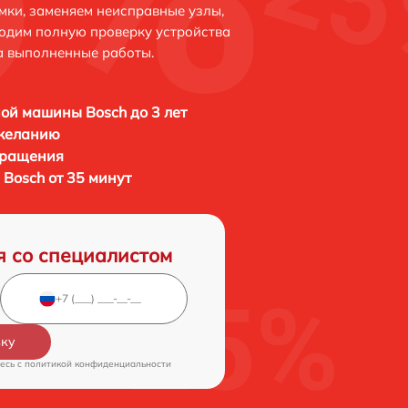
мки, заменяем неисправные узлы,
одим полную проверку устройства
а выполненные работы.
ой машины Bosch до 3 лет
 желанию
бращения
Bosch от 35 минут
я со специалистом
вку
есь c
политикой конфиденциальности