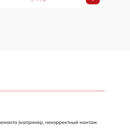
850 р
2450 р
1800 р
1100 р
1100 р
1800 р
1000 р
 ремонта (например, некорректный монтаж