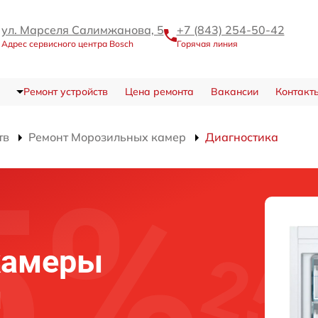
ул. Марселя Салимжанова, 5
+7 (843) 254-50-42
Адрес сервисного центра Bosch
Горячая линия
Ремонт устройств
Цена ремонта
Вакансии
Контакт
тв
Ремонт Морозильных камер
Диагностика
камеры
и