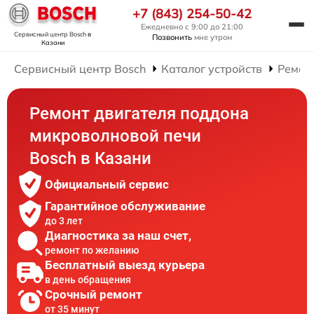
+7 (843) 254-50-42
Ежедневно с 9:00 до 21:00
Сервисный центр Bosch
в
Позвонить
мне утром
Казани
Сервисный центр Bosch
Каталог устройств
Ремон
Ремонт двигателя поддона
микроволновой печи
Bosch в Казани
Официальный сервис
Гарантийное обслуживание
до 3 лет
Диагностика за наш счет,
ремонт по желанию
Бесплатный выезд курьера
в день обращения
Срочный ремонт
от 35 минут