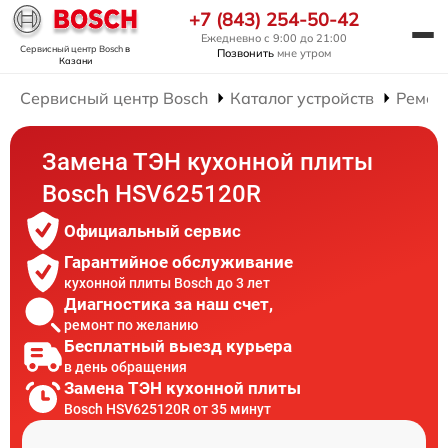
+7 (843) 254-50-42
Ежедневно с 9:00 до 21:00
Сервисный центр Bosch
в
Позвонить
мне утром
Казани
Сервисный центр Bosch
Каталог устройств
Ремон
Замена ТЭН кухонной плиты
Bosch HSV625120R
Официальный сервис
Гарантийное обслуживание
кухонной плиты Bosch до 3 лет
Диагностика за наш счет,
ремонт по желанию
Бесплатный выезд курьера
в день обращения
Замена ТЭН кухонной плиты
Bosch HSV625120R от 35 минут