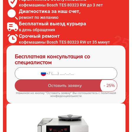
кофемашины Bosch TES 80323 RW до 3 лет
Диагностика за наш счет,
ремонт по желанию
Бесплатный выезд курьера
в день обращения
Срочный ремонт
кофемашины Bosch TES 80323 RW от 35 минут
Бесплатная консультация со
специалистом
Оставить заявку
Нажимая на кнопку "Оставить заявку" Вы соглашаетесь c
политикой
конфиденциальности