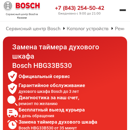
+7 (843) 254-50-42
Ежедневно с 9:00 до 21:00
Сервисный центр Bosch
в
Казани
Сервисный центр Bosch
Каталог устройств
Ремон
Замена таймера духового
шкафа
Bosch HBG33B530
Официальный сервис
Гарантийное обслуживание
духового шкафа Bosch до 3 лет
Диагностика за наш счет,
ремонт по желанию
Бесплатный выезд курьера
в день обращения
Замена таймера духового шкафа
Bosch HBG33B530 от 35 минут