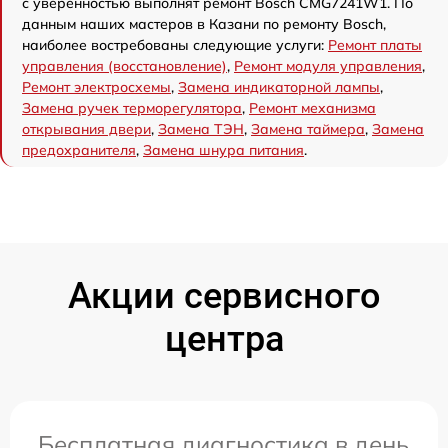
с уверенностью выполнят ремонт Bosch CMG7241W1. По
данным наших мастеров в Казани по ремонту Bosch,
наиболее востребованы следующие услуги:
Ремонт платы
управления (восстановление)
,
Ремонт модуля управления
,
Ремонт электросхемы
,
Замена индикаторной лампы
,
Замена ручек терморегулятора
,
Ремонт механизма
открывания двери
,
Замена ТЭН
,
Замена таймера
,
Замена
предохранителя
,
Замена шнура питания
.
Акции сервисного
центра
Бесплатная диагностика в день